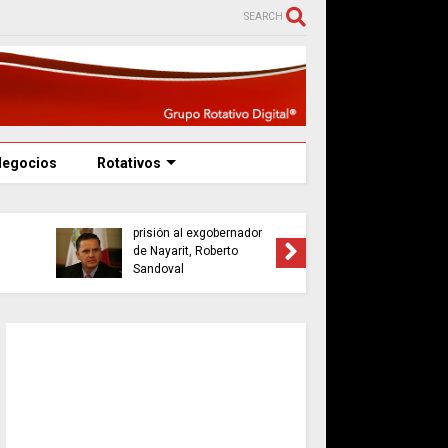
SEARCH
Negocios
Rotativos
Sentencian a 7 años de
prisión al exgobernador
Senado d
de Nayarit, Roberto
niega lic
Sandoval
Irlanda 