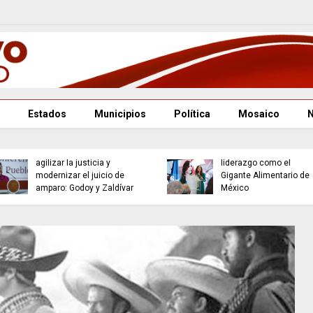
Estados
Municipios
Política
Mosaico
Reforma judicial busca
Jalisco reafirma su
agilizar la justicia y
liderazgo como el
modernizar el juicio de
Gigante Alimentario de
amparo: Godoy y Zaldívar
México