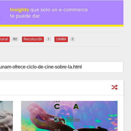
ional
Recolución
UNAM
82
1
2