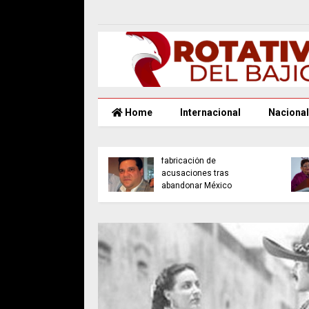
Home
Internacional
Nacional
no Cárdenas
rte: sin
Denuncia empresario
visaciones, el PRI
fabricación de
rá volver al poder
acusaciones tras
030
abandonar México