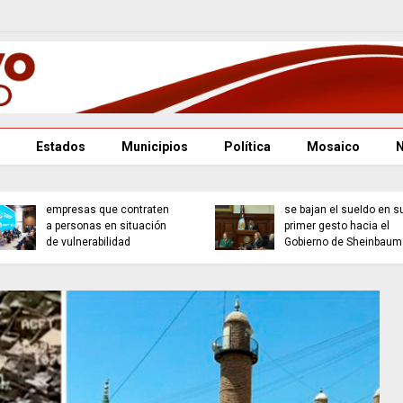
Estados
Municipios
Política
Mosaico
Gobierno estatal lanza
incentivos para
Los ministros de la Cor
empresas que contraten
se bajan el sueldo en s
a personas en situación
primer gesto hacia el
de vulnerabilidad
Gobierno de Sheinbaum