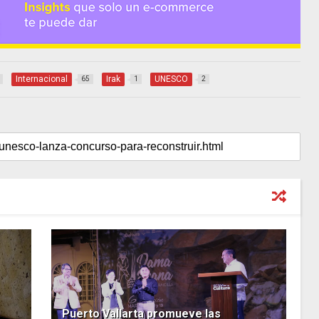
Internacional
Irak
UNESCO
65
1
2
Puerto Vallarta promueve las