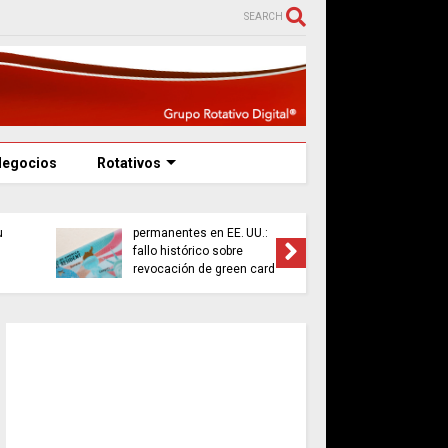
SEARCH
Negocios
Rotativos
Tribunal federal protege
Presupu
te
derechos de residentes
2026: $2
u
permanentes en EE. UU.:
fuerte e
fallo histórico sobre
personal
revocación de green card
funcion