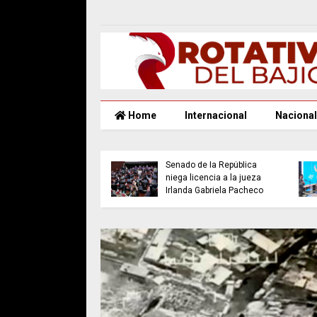
Home
Internacional
Nacional
ncian a 7 años de
ón al exgobernador
Senado de la República
yarit, Roberto
niega licencia a la jueza
oval
Irlanda Gabriela Pacheco