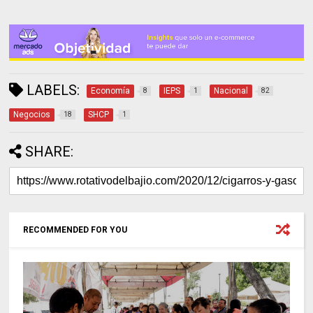
LABELS:
Economía
IEPS
Nacional
8
1
82
Negocios
SHCP
18
1
SHARE:
RECOMMENDED FOR YOU