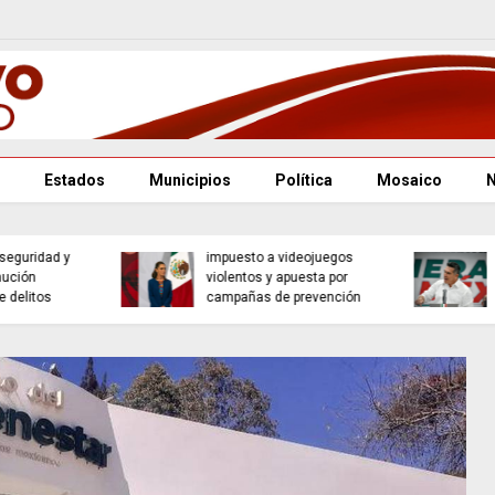
Estados
Municipios
Política
Mosaico
Reforma judicial busca
Jalisco reafirma su
agilizar la justicia y
liderazgo como el
modernizar el juicio de
Gigante Alimentario de
amparo: Godoy y Zaldívar
México