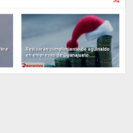
obre
Revisarán cumplimiento de aguinaldo
en empresas de Guanajuato