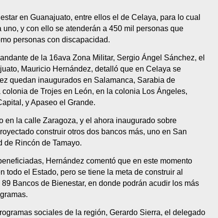
tar en Guanajuato, entre ellos el de Celaya, para lo cual
a uno, y con ello se atenderán a 450 mil personas que
como personas con discapacidad.
dante de la 16ava Zona Militar, Sergio Ángel Sánchez, el
uato, Mauricio Hernández, detalló que en Celaya se
a vez quedan inaugurados en Salamanca, Sarabia de
la colonia de Trojes en León, en la colonia Los Ángeles,
apital, y Apaseo el Grande.
en la calle Zaragoza, y el ahora inaugurado sobre
proyectado construir otros dos bancos más, uno en San
d de Rincón de Tamayo.
 beneficiadas, Hernández comentó que en este momento
 todo el Estado, pero se tiene la meta de construir al
de 89 Bancos de Bienestar, en donde podrán acudir los más
rogramas.
rogramas sociales de la región, Gerardo Sierra, el delegado