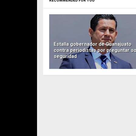
RECOMMENDED FOR YOU
Estalla gobernador de Guanajuato
contra periodistas por preguntar s
seguridad