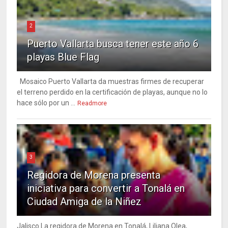
2
Puerto Vallarta busca tener este año 6
playas Blue Flag
Mosaico Puerto Vallarta da muestras firmes de recuperar
el terreno perdido en la certificación de playas, aunque no lo
hace sólo por un ...
Readmore
3
Regidora de Morena presenta
iniciativa para convertir a Tonalá en
Ciudad Amiga de la Niñez
Jalisco La regidora de Morena en Tonalá, Liliana Olea,