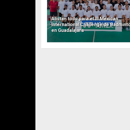
Alistan todo para el III Mexican
International Challenge de Bádmint
en Guadalajara