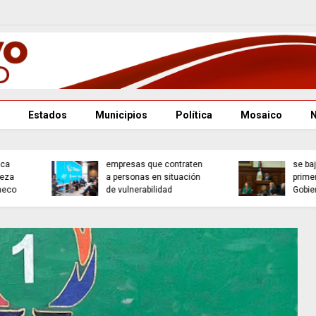
Estados
Municipios
Política
Mosaico
Gobierno estatal lanza
incentivos para
Los ministros de la Cor
empresas que contraten
se bajan el sueldo en s
a personas en situación
primer gesto hacia el
de vulnerabilidad
Gobierno de Sheinbaum