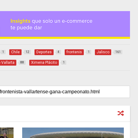
Chile
Deportes
frontenis
Jalisco
1
12
4
1
161
 Vallarta
Ximena Plácito
88
1