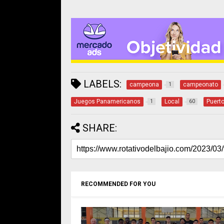
LABELS:
campeona
campeonato
1
Juegos Panamericanos
Local
Puerto
1
60
SHARE:
RECOMMENDED FOR YOU