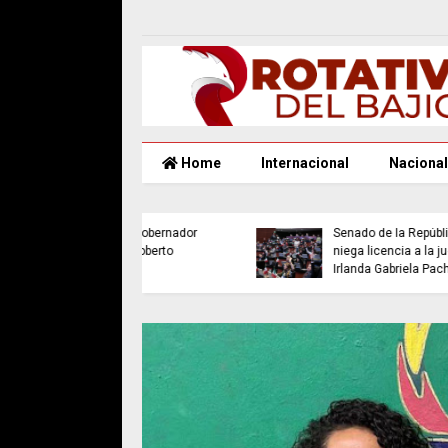
Home
Internacional
Nacional
ncian a 7 años de
ón al exgobernador
Senado de la República
yarit, Roberto
niega licencia a la jueza
oval
Irlanda Gabriela Pacheco