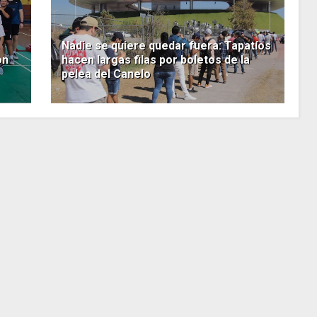
Nadie se quiere quedar fuera: Tapatíos
on
hacen largas filas por boletos de la
pelea del Canelo