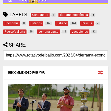
LABELS:
Concanaco
derrama económica
1
3
Economía
Estados
Jalisco
Pascua
8
160
161
2
Puerto Vallarta
semana santa
vacaciones
88
13
12
SHARE:
RECOMMENDED FOR YOU