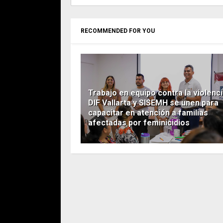
RECOMMENDED FOR YOU
Trabajo en equipo contra la violenci
DIF Vallarta y SISEMH se unen para
capacitar en atención a familias
afectadas por feminicidios