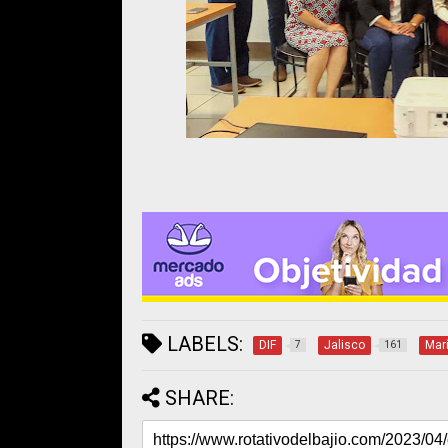
LABELS:
DIF
Jalisco
Mar
7
161
SHARE: