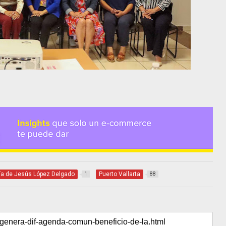
ía de Jesús López Delgado
Puerto Vallarta
1
88