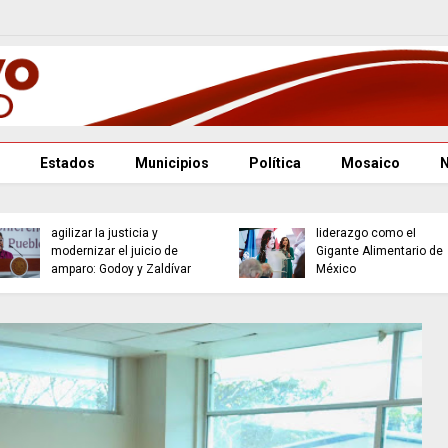
Estados
Municipios
Política
Mosaico
Reforma judicial busca
Jalisco reafirma su
agilizar la justicia y
liderazgo como el
modernizar el juicio de
Gigante Alimentario de
amparo: Godoy y Zaldívar
México