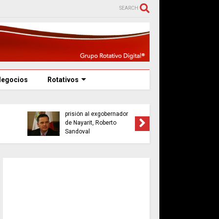
SEARCH
Negocios
Rotativos
Sentencian a 7 años de
prisión al exgobernador
Senado d
de Nayarit, Roberto
niega lic
Sandoval
Irlanda 