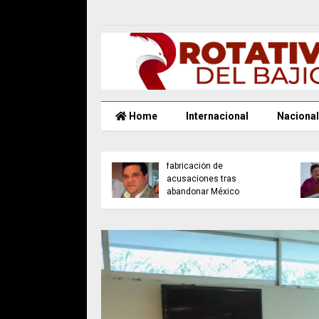
Home
Internacional
Nacional
no Cárdenas
rte: sin
Denuncia empresario
visaciones, el PRI
fabricación de
rá volver al poder
acusaciones tras
030
abandonar México