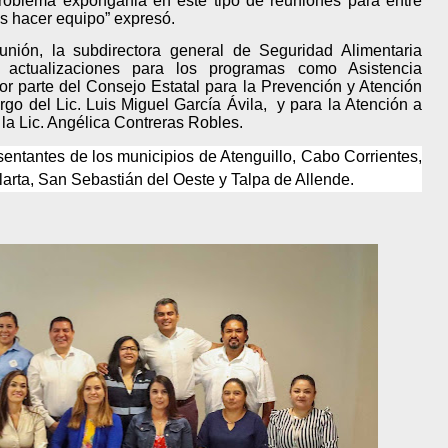
 problema expónganla en este tipo de reuniones para entre
s hacer equipo” expresó.
nión, la subdirectora general de Seguridad Alimentaria
s actualizaciones para los programas como Asistencia
or parte del Consejo Estatal para la Prevención y Atención
argo del Lic. Luis Miguel García Ávila, y para la Atención a
la Lic. Angélica Contreras Robles.
esentantes de los municipios de
Atenguillo
,
Cabo Corrientes
,
larta
,
San Sebastián del Oeste
y
Talpa de Allende
.