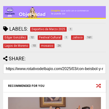
LABELS:
Deportivo de Marzo 2025
1
Edgar González
Festival Cultural
Jalisco
12
1
161
Lagos de Moreno
mosaico
10
26
SHARE:
RECOMMENDED FOR YOU